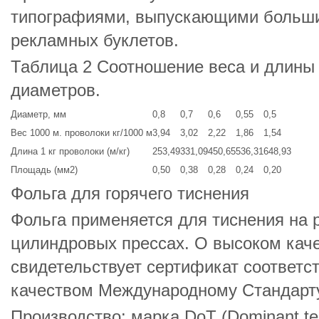
типографиями, выпускающими большие
рекламных буклетов.
Таблица 2 Соотношение веса и длины
диаметров.
Диаметр, мм
0,8
0,7
0,6
0,55
0,5
Вес 1000 м. проволоки кг/1000 м
3,94
3,02
2,22
1,86
1,54
Длина 1 кг проволоки (м/кг)
253,49
331,09
450,65
536,31
648,93
Площадь (мм2)
0,50
0,38
0,28
0,24
0,20
Фольга для горячего тиснения
Фольга применяется для тиснения на 
цилиндровых прессах. О высоком кач
свидетельствует сертификат соответс
качеством Международному Стандарту
Производство: марка DoT (Dominant te